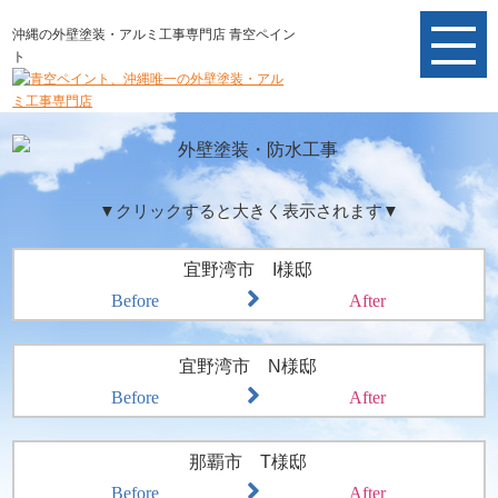
沖縄の外壁塗装・アルミ工事専門店 青空ペイン
ト
▼クリックすると大きく表示されます▼
宜野湾市 I様邸
Before
After
宜野湾市 N様邸
Before
After
那覇市 T様邸
Before
After